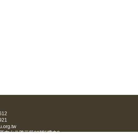
612
921
u.org.tw
山區中山北路三段29號5樓之3