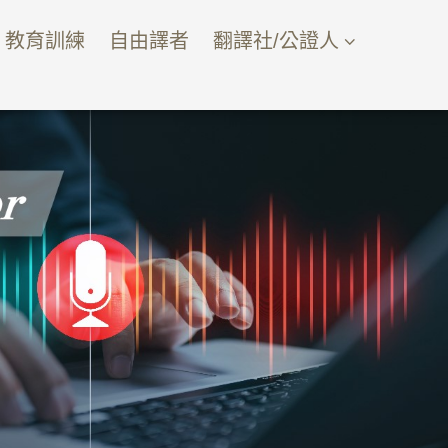
教育訓練
自由譯者
翻譯社/公證人